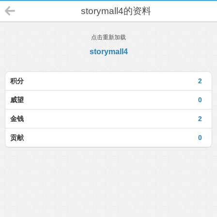
storymall4的资料
点击重新加载
storymall4
积分
2
威望
0
金钱
2
贡献
0