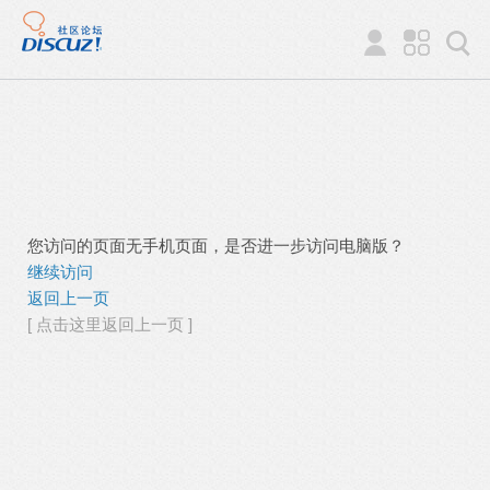
您访问的页面无手机页面，是否进一步访问电脑版？
继续访问
返回上一页
[ 点击这里返回上一页 ]