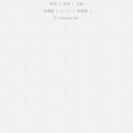
首页
|
登录
|
注册
简易版
|
触屏版
|
电脑版
|
© Comsenz Inc.