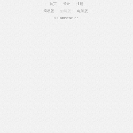
首页
|
登录
|
注册
简易版
|
触屏版
|
电脑版
|
© Comsenz Inc.