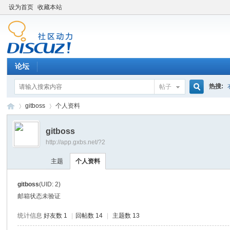
设为首页
收藏本站
论坛
热搜:
帖子
搜
gitboss
个人资料
gitboss
http://app.gxbs.net/?2
索
百
›
›
主题
个人资料
gitboss
(UID: 2)
邮箱状态
未验证
统计信息
好友数 1
|
回帖数 14
|
主题数 13