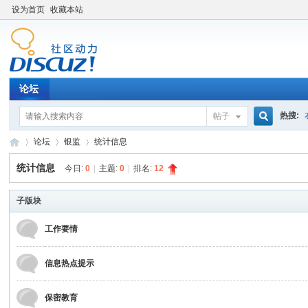
设为首页
收藏本站
论坛
热搜:
帖子
搜
论坛
银监
统计信息
统计信息
今日:
0
|
主题:
0
|
排名:
12
索
百
子版块
»
›
›
工作要情
信息热点提示
保密教育