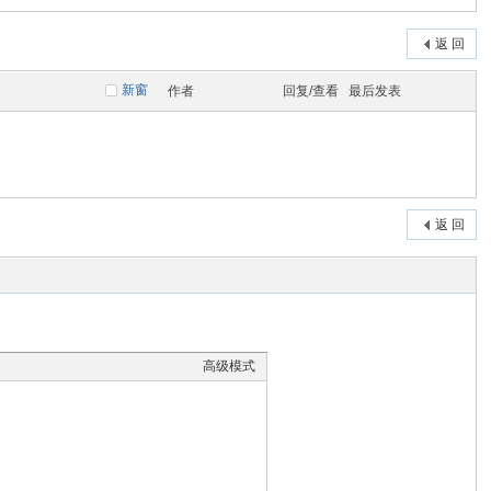
返 回
新窗
作者
回复/查看
最后发表
返 回
高级模式